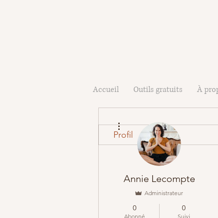
Accueil
Outils gratuits
À pro
Plus d'actions
Profil
Annie Lecompte
Administrateur
0
0
Abonné
Suivi